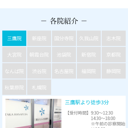
三鷹院
新座院
国分寺院
久我山院
志木院
大宮院
朝霞台院
池袋院
新宿院
京都院
なんば院
渋谷院
名古屋院
福岡院
静岡院
秋葉原院
札幌院
三鷹駅より徒歩3分
【受付時間】
9:30～12:30
14:30～18:00
※午前の診察開始