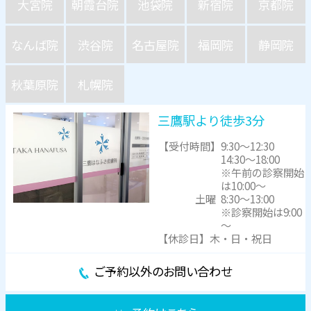
大宮院
朝霞台院
池袋院
新宿院
京都院
なんば院
渋谷院
名古屋院
福岡院
静岡院
秋葉原院
札幌院
三鷹駅より徒歩3分
【受付時間】
9:30～12:30
14:30～18:00
※午前の診察開始
は10:00～
土曜
8:30～13:00
※診察開始は9:00
～
【休診日】木・日・祝日
ご予約以外のお問い合わせ