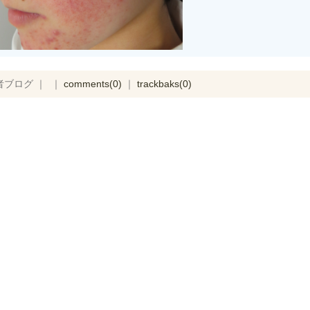
者ブログ ｜ ｜
comments(0)
｜
trackbaks(0)