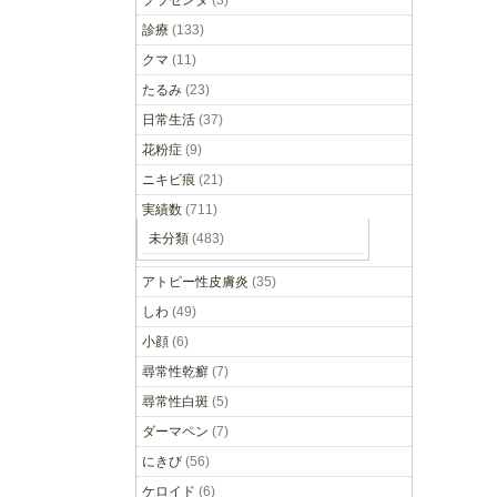
プラセンタ
(3)
診療
(133)
クマ
(11)
たるみ
(23)
日常生活
(37)
花粉症
(9)
ニキビ痕
(21)
実績数
(711)
未分類
(483)
アトピー性皮膚炎
(35)
しわ
(49)
小顔
(6)
尋常性乾癬
(7)
尋常性白斑
(5)
ダーマペン
(7)
にきび
(56)
ケロイド
(6)