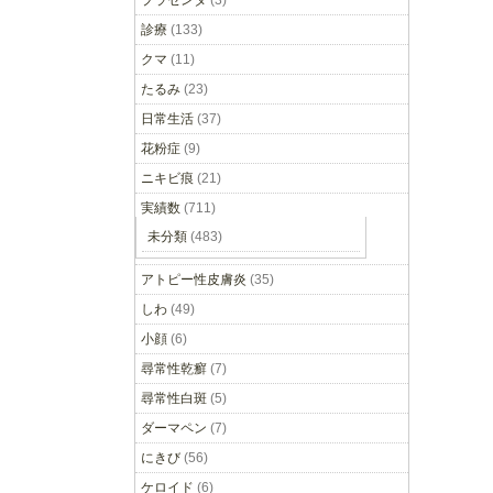
プラセンタ
(3)
診療
(133)
クマ
(11)
たるみ
(23)
日常生活
(37)
花粉症
(9)
ニキビ痕
(21)
実績数
(711)
未分類
(483)
アトピー性皮膚炎
(35)
しわ
(49)
小顔
(6)
尋常性乾癬
(7)
尋常性白斑
(5)
ダーマペン
(7)
にきび
(56)
ケロイド
(6)