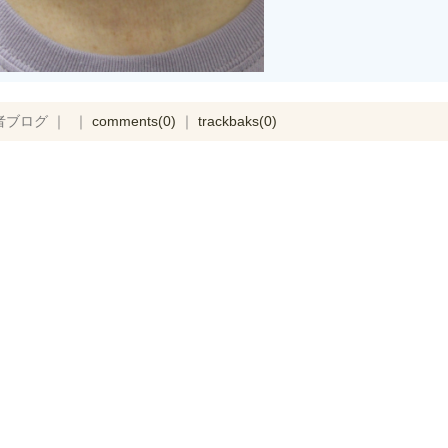
者ブログ ｜ ｜
comments(0)
｜
trackbaks(0)