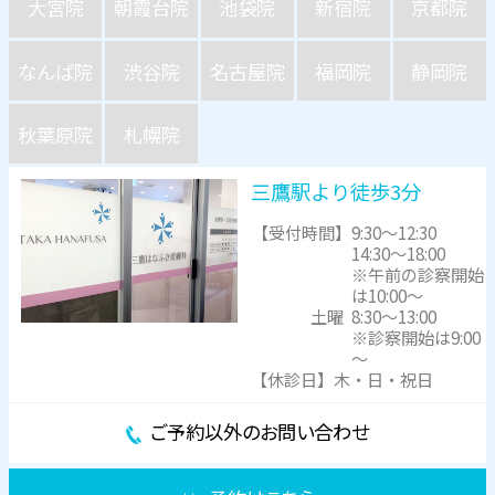
大宮院
朝霞台院
池袋院
新宿院
京都院
なんば院
渋谷院
名古屋院
福岡院
静岡院
秋葉原院
札幌院
三鷹駅より徒歩3分
【受付時間】
9:30～12:30
14:30～18:00
※午前の診察開始
は10:00～
土曜
8:30～13:00
※診察開始は9:00
～
【休診日】木・日・祝日
ご予約以外のお問い合わせ