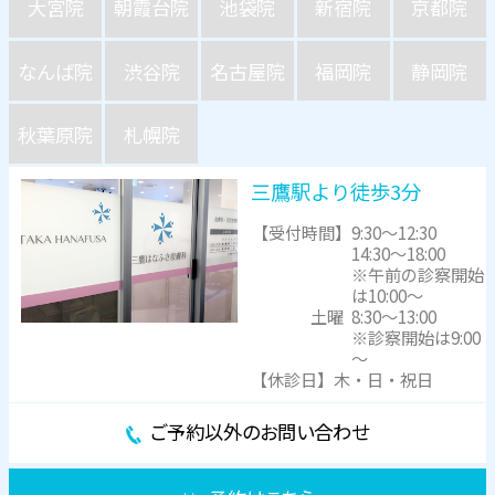
大宮院
朝霞台院
池袋院
新宿院
京都院
なんば院
渋谷院
名古屋院
福岡院
静岡院
秋葉原院
札幌院
三鷹駅より徒歩3分
【受付時間】
9:30～12:30
14:30～18:00
※午前の診察開始
は10:00～
土曜
8:30～13:00
※診察開始は9:00
～
【休診日】木・日・祝日
ご予約以外のお問い合わせ