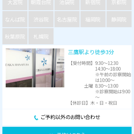
大宮院
朝霞台院
池袋院
新宿院
京都院
なんば院
渋谷院
名古屋院
福岡院
静岡院
秋葉原院
札幌院
三鷹駅より徒歩3分
【受付時間】
9:30～12:30
14:30～18:00
※午前の診察開始
は10:00～
土曜
8:30～13:00
※診察開始は9:00
～
【休診日】木・日・祝日
ご予約以外のお問い合わせ