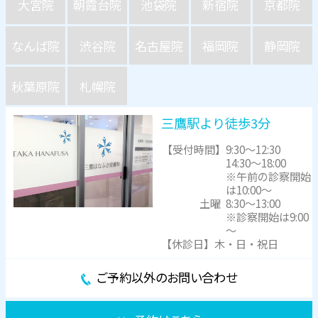
大宮院
朝霞台院
池袋院
新宿院
京都院
なんば院
渋谷院
名古屋院
福岡院
静岡院
秋葉原院
札幌院
三鷹駅より徒歩3分
【受付時間】
9:30～12:30
14:30～18:00
※午前の診察開始
は10:00～
土曜
8:30～13:00
※診察開始は9:00
～
【休診日】木・日・祝日
ご予約以外のお問い合わせ