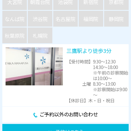
大宮院
朝霞台院
池袋院
新宿院
京都院
なんば院
渋谷院
名古屋院
福岡院
静岡院
秋葉原院
札幌院
三鷹駅より徒歩3分
【受付時間】
9:30～12:30
14:30～18:00
※午前の診察開始
は10:00～
土曜
8:30～13:00
※診察開始は9:00
～
【休診日】木・日・祝日
ご予約以外のお問い合わせ