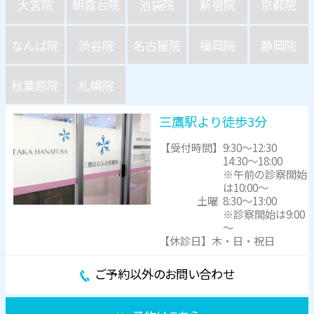
大宮院
朝霞台院
池袋院
新宿院
京都院
なんば院
渋谷院
名古屋院
福岡院
静岡院
秋葉原院
札幌院
三鷹駅より徒歩3分
【受付時間】
9:30～12:30
14:30～18:00
※午前の診察開始
は10:00～
土曜
8:30～13:00
※診察開始は9:00
～
【休診日】木・日・祝日
ご予約以外のお問い合わせ