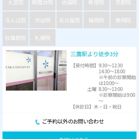
大宮院
朝霞台院
池袋院
新宿院
京都院
なんば院
渋谷院
名古屋院
福岡院
静岡院
秋葉原院
札幌院
三鷹駅より徒歩3分
【受付時間】
9:30～12:30
14:30～18:00
※午前の診察開始
は10:00～
土曜
8:30～13:00
※診察開始は9:00
～
【休診日】木・日・祝日
ご予約以外のお問い合わせ