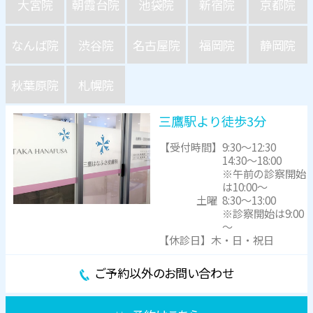
大宮院
朝霞台院
池袋院
新宿院
京都院
なんば院
渋谷院
名古屋院
福岡院
静岡院
秋葉原院
札幌院
三鷹駅より徒歩3分
【受付時間】
9:30～12:30
14:30～18:00
※午前の診察開始
は10:00～
土曜
8:30～13:00
※診察開始は9:00
～
【休診日】木・日・祝日
ご予約以外のお問い合わせ