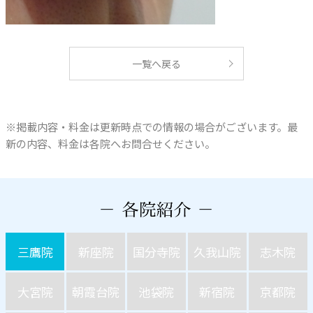
一覧へ戻る
※掲載内容・料金は更新時点での情報の場合がございます。最
新の内容、料金は各院へお問合せください。
三鷹院
新座院
国分寺院
久我山院
志木院
大宮院
朝霞台院
池袋院
新宿院
京都院