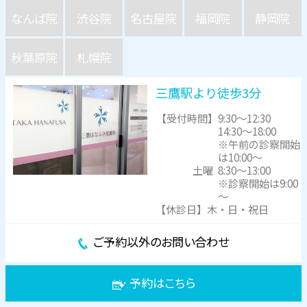
なんば院
渋谷院
名古屋院
福岡院
静岡院
秋葉原院
札幌院
三鷹駅より徒歩3分
【受付時間】
9:30～12:30
14:30～18:00
※午前の診察開始
は10:00～
土曜
8:30～13:00
※診察開始は9:00
～
【休診日】木・日・祝日
ご予約以外のお問い合わせ
予約はこちら