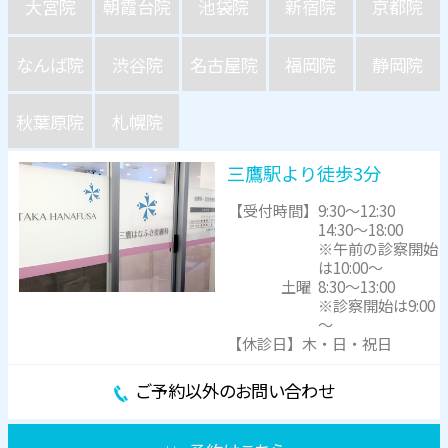
大宮院
朝霞台院
池袋院
新宿院
京都院
なんば院
渋谷院
名古屋院
福岡院
静岡院
秋葉原院
札幌院
三鷹駅より徒歩3分
【受付時間】
9:30～12:30
14:30～18:00
※午前の診察開始
は10:00～
土曜
8:30～13:00
※診察開始は9:00
～
【休診日】木・日・祝日
ご予約以外のお問い合わせ