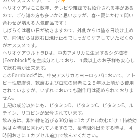
のがオススメです( ´ ▽ ` )ﾉ
ヘリオケアはここ数年、テレビや雑誌でも紹介される事がある
ので、ご存知の方も多いかと思いますが、春〜夏にかけて問い
合わせが増える人気商品です！
しばらくは暑い日が続きますので、外側からは塗る日焼け止め
で、内側からは飲む日焼け止めでしっかりケアしていただくの
がオススメです。
ヘリオケアウルトラDは、中央アメリカに生息するシダ植物
(Fernblock®)を主成分としており、４歳以上のお子様も安心し
て飲む事が出来ます。
このFernblock®は、中央アメリカとヨーロッパにおいて、アト
ピー性皮膚炎、乾癬および白斑の患者に２５年以上前から使用
されていますが、いずれにおいても副作用は認められておりま
せん。
上記の成分以外にも、ビタミンD、ビタミンC、ビタミンE、ル
テイン、リコビンが配合されています。
飲み方は、紫外線を浴びる30分前に1カプセル飲むだけ！持続効
果は４時間と言われていますので、長時間外出をする時は、４
時間おきに１カプセル追加で飲んでください。