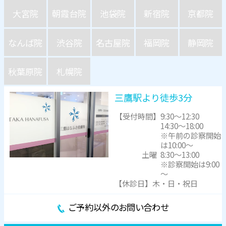
大宮院
朝霞台院
池袋院
新宿院
京都院
なんば院
渋谷院
名古屋院
福岡院
静岡院
秋葉原院
札幌院
三鷹駅より徒歩3分
【受付時間】
9:30～12:30
14:30～18:00
※午前の診察開始
は10:00～
土曜
8:30～13:00
※診察開始は9:00
～
【休診日】木・日・祝日
ご予約以外のお問い合わせ