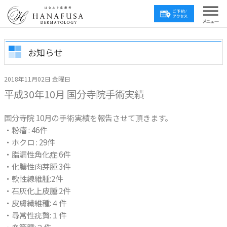
お知らせ
2018年11月02日 金曜日
平成30年10月 国分寺院手術実績
国分寺院 10月の手術実績を報告させて頂きます。
・粉瘤 : 46件
・ホクロ : 29件
・脂漏性角化症:6件
・化膿性肉芽腫:3件
・軟性線維腫:2件
・石灰化上皮腫:2件
・皮膚繊維種:４件
・尋常性疣贅:１件