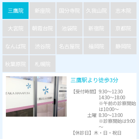
三鷹院
新座院
国分寺院
久我山院
志木院
大宮院
朝霞台院
池袋院
新宿院
京都院
なんば院
渋谷院
名古屋院
福岡院
静岡院
秋葉原院
札幌院
三鷹駅より徒歩3分
【受付時間】
9:30～12:30
14:30～18:00
※午前の診察開始
は10:00～
土曜
8:30～13:00
※診察開始は9:00
～
【休診日】木・日・祝日