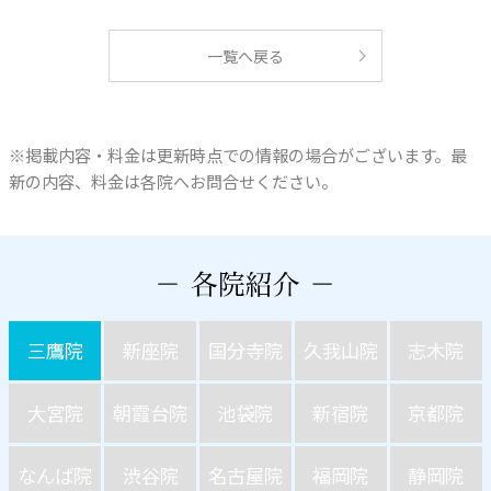
一覧へ戻る
※掲載内容・料金は更新時点での情報の場合がございます。最
新の内容、料金は各院へお問合せください。
三鷹院
新座院
国分寺院
久我山院
志木院
大宮院
朝霞台院
池袋院
新宿院
京都院
なんば院
渋谷院
名古屋院
福岡院
静岡院