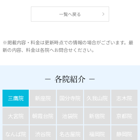
一覧へ戻る
※掲載内容・料金は更新時点での情報の場合がございます。最
新の内容、料金は各院へお問合せください。
三鷹院
新座院
国分寺院
久我山院
志木院
大宮院
朝霞台院
池袋院
新宿院
京都院
なんば院
渋谷院
名古屋院
福岡院
静岡院