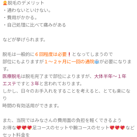
脱毛のデメリット
・通わないといけない。
・費用がかかる。
・自己処理に比べて痛みがある
などが挙げられます。
脱毛は一般的に
６回程度は必要
となってしまうので
部位にもよりますが
１〜２ヶ月に一回の通院
が必要になりま
す。
医療脱毛
は脱毛完了まで部位によりますが、
大体半年〜１年
エステ
ですと
３年
と言われております。
しかし、日々のお手入れをすることを考えると、とても楽にな
り
時間の有効活用ができます。
また、当院ではみなさんの費用面の負担を軽くできるよう
お得な
足コースのセットや腕コースのセット
など
セット料金を