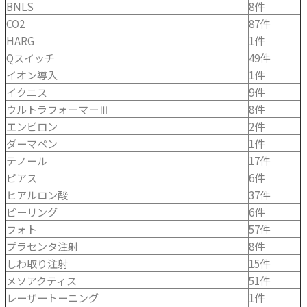
BNLS
8件
CO2
87件
HARG
1件
Qスイッチ
49件
イオン導入
1件
イクニス
9件
ウルトラフォーマーⅢ
8件
エンビロン
2件
ダーマペン
1件
テノール
17件
ピアス
6件
ヒアルロン酸
37件
ピーリング
6件
フォト
57件
プラセンタ注射
8件
しわ取り注射
15件
メソアクティス
51件
レーザートーニング
1件