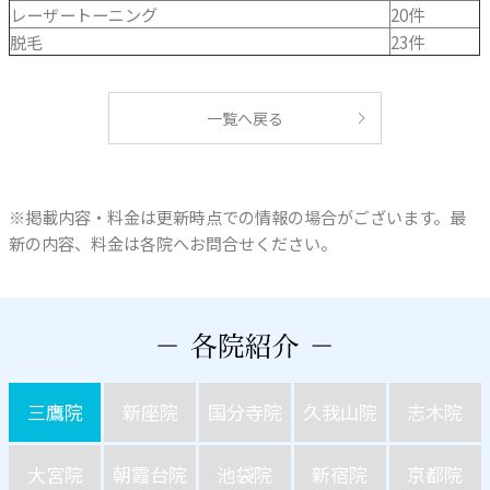
レーザートーニング
20件
脱毛
23件
一覧へ戻る
※掲載内容・料金は更新時点での情報の場合がございます。最
新の内容、料金は各院へお問合せください。
三鷹院
新座院
国分寺院
久我山院
志木院
大宮院
朝霞台院
池袋院
新宿院
京都院