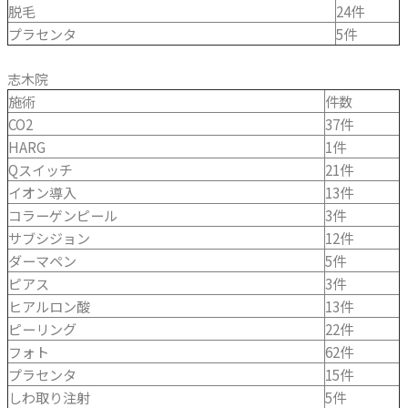
脱毛
24件
プラセンタ
5件
志木院
施術
件数
CO2
37件
HARG
1件
Qスイッチ
21件
イオン導入
13件
コラーゲンピール
3件
サブシジョン
12件
ダーマペン
5件
ピアス
3件
ヒアルロン酸
13件
ピーリング
22件
フォト
62件
プラセンタ
15件
しわ取り注射
5件