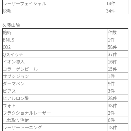
レーザーフェイシャル
14件
脱毛
34件
久我山院
施術
件数
BNLS
1件
CO2
58件
Qスイッチ
37件
イオン導入
16件
コラーゲンピール
15件
サブシジョン
1件
ダーマペン
9件
ピアス
3件
ヒアルロン酸
28件
フォト
38件
フラクショナルレーザー
2件
しわ取り注射
6件
レーザートーニング
18件