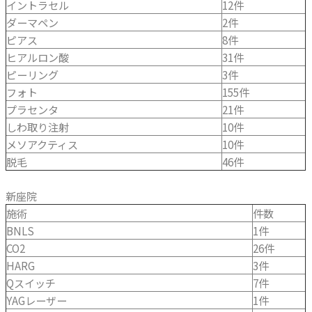
イントラセル
12件
ダーマペン
2件
ピアス
8件
ヒアルロン酸
31件
ピーリング
3件
フォト
155件
プラセンタ
21件
しわ取り注射
10件
メソアクティス
10件
脱毛
46件
新座院
施術
件数
BNLS
1件
CO2
26件
HARG
3件
Qスイッチ
7件
YAGレーザー
1件