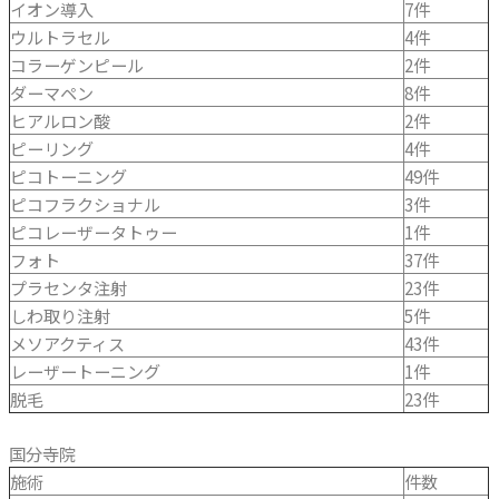
イオン導入
7件
ウルトラセル
4件
コラーゲンピール
2件
ダーマペン
8件
ヒアルロン酸
2件
ピーリング
4件
ピコトーニング
49件
ピコフラクショナル
3件
ピコレーザータトゥー
1件
フォト
37件
プラセンタ注射
23件
しわ取り注射
5件
メソアクティス
43件
レーザートーニング
1件
脱毛
23件
国分寺院
施術
件数