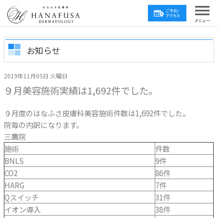
お知らせ
2019年11月05日 火曜日
９月美容施術実績は1,692件でした。
９月度のはなふさ皮膚科美容施術件数は1,692件でした。
院毎の内訳になります。
三鷹院
施術
件数
BNLS
9件
CO2
86件
HARG
7件
Qスイッチ
31件
イオン導入
38件