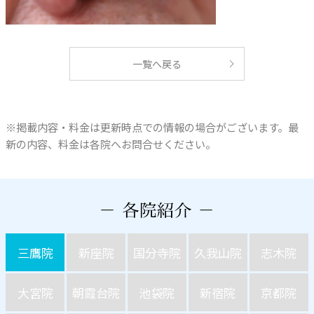
一覧へ戻る
※掲載内容・料金は更新時点での情報の場合がございます。最
新の内容、料金は各院へお問合せください。
三鷹院
新座院
国分寺院
久我山院
志木院
大宮院
朝霞台院
池袋院
新宿院
京都院