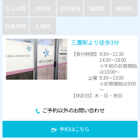
なんば院
渋谷院
名古屋院
福岡院
静岡院
秋葉原院
札幌院
三鷹駅より徒歩3分
【受付時間】
9:30～12:30
14:30～18:00
※午前の診察開始
は10:00～
土曜
8:30～13:00
※診察開始は9:00
～
【休診日】木・日・祝日
ご予約以外のお問い合わせ
予約はこちら