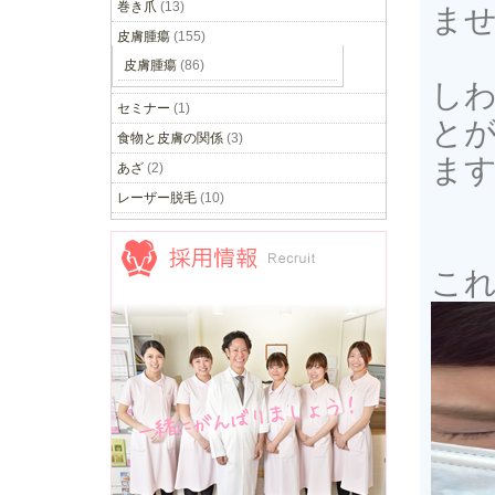
巻き爪
(13)
ま
皮膚腫瘍
(155)
皮膚腫瘍
(86)
し
セミナー
(1)
と
食物と皮膚の関係
(3)
ま
あざ
(2)
レーザー脱毛
(10)
こ
採用情報