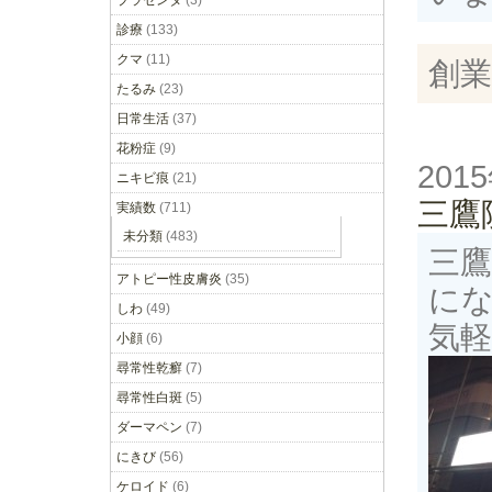
プラセンタ
(3)
診療
(133)
クマ
(11)
創業
たるみ
(23)
日常生活
(37)
花粉症
(9)
201
ニキビ痕
(21)
三鷹
実績数
(711)
未分類
(483)
三
アトピー性皮膚炎
(35)
に
しわ
(49)
気
小顔
(6)
尋常性乾癬
(7)
尋常性白斑
(5)
ダーマペン
(7)
にきび
(56)
ケロイド
(6)