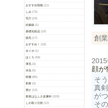
おすすめ情報
(11)
しみ
(73)
毛穴
(24)
妊娠線
(1)
基礎化粧品
(10)
創業
脱毛
(17)
おすすめ！
(19)
水イボ
(1)
ほくろ
(59)
201
薄毛
(3)
顔が
水虫
(5)
粉瘤
(85)
そ
刺青
(3)
真
酒さ
(12)
が
新座はなふさ皮膚科
(103)
そ
しわ取り注射
(12)