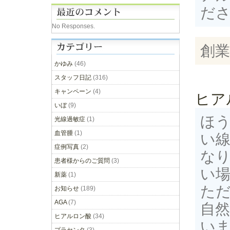
だ
No Responses.
創業
かゆみ
(46)
スタッフ日記
(316)
キャンペーン
(4)
ヒア
いぼ
(9)
ほ
光線過敏症
(1)
血管腫
(1)
い
症例写真
(2)
な
患者様からのご質問
(3)
い
新薬
(1)
た
お知らせ
(189)
AGA
(7)
自
ヒアルロン酸
(34)
い