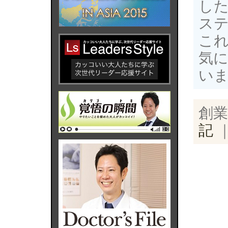
し
ス
これ
気
いま
創業
記