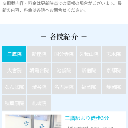
※掲載内容・料金は更新時点での情報の場合がございます。最
新の内容、料金は各院へお問合せください。
三鷹院
新座院
国分寺院
久我山院
志木院
大宮院
朝霞台院
池袋院
新宿院
京都院
なんば院
渋谷院
名古屋院
福岡院
静岡院
秋葉原院
札幌院
三鷹駅より徒歩3分