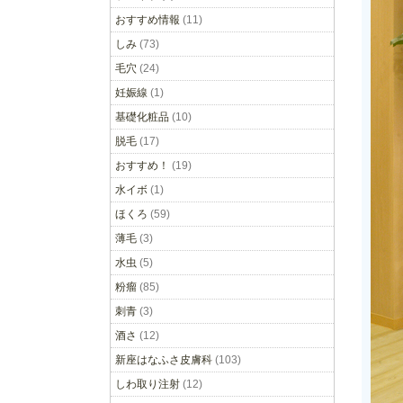
おすすめ情報
(11)
しみ
(73)
毛穴
(24)
妊娠線
(1)
基礎化粧品
(10)
脱毛
(17)
おすすめ！
(19)
水イボ
(1)
ほくろ
(59)
薄毛
(3)
水虫
(5)
粉瘤
(85)
刺青
(3)
酒さ
(12)
新座はなふさ皮膚科
(103)
しわ取り注射
(12)