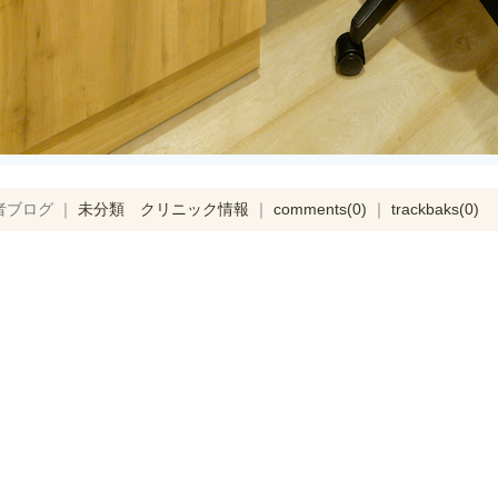
者ブログ ｜
未分類
クリニック情報
｜
comments(0)
｜
trackbaks(0)