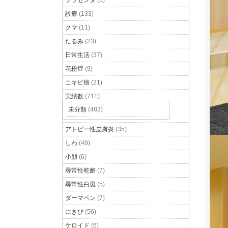
プラセンタ
(3)
診療
(133)
クマ
(11)
たるみ
(23)
日常生活
(37)
花粉症
(9)
ニキビ痕
(21)
実績数
(711)
未分類
(483)
アトピー性皮膚炎
(35)
しわ
(49)
小顔
(6)
尋常性乾癬
(7)
尋常性白斑
(5)
ダーマペン
(7)
にきび
(56)
ケロイド
(6)