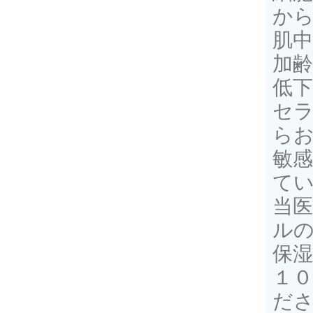
か
肌
加
低
セ
ら
敏
て
当
ルの
保
１０
ださ