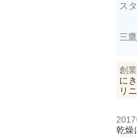
ス
三
創業
に
リ
201
乾燥