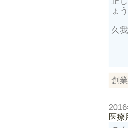
正
ょう
久
創業
201
医療