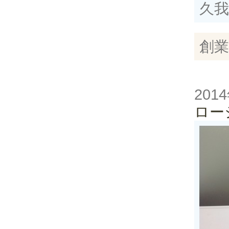
久
創業
201
ロー