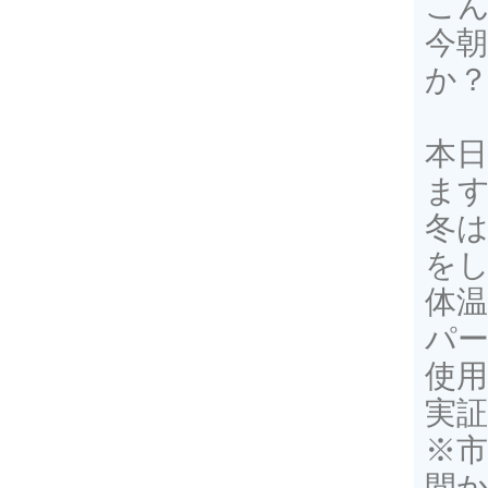
こん
今
か
本
ます
冬
を
体温
パ
使
実
※
間