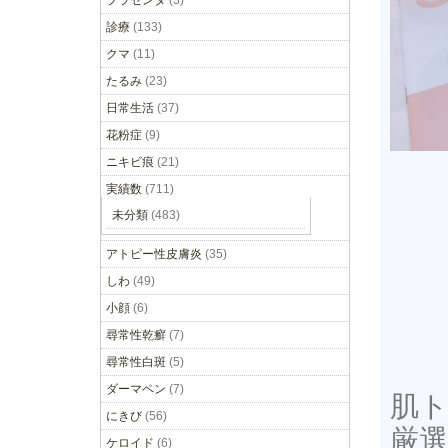
プラセンタ
(3)
診療
(133)
クマ
(11)
たるみ
(23)
日常生活
(37)
花粉症
(9)
ニキビ痕
(21)
実績数
(711)
未分類
(483)
アトピー性皮膚炎
(35)
しわ
(49)
小顔
(6)
尋常性乾癬
(7)
尋常性白斑
(5)
ダーマペン
(7)
肌
にきび
(56)
厳
ケロイド
(6)