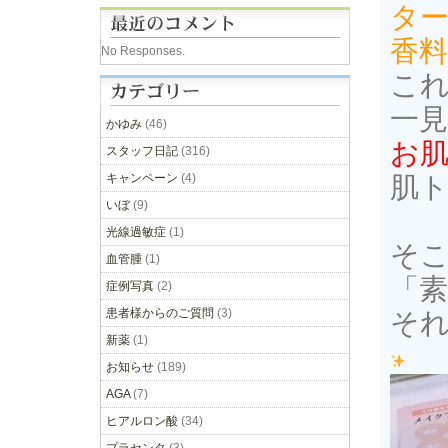
タ
香料
No Responses.
こ
一
かゆみ
(46)
お
スタッフ日記
(316)
キャンペーン
(4)
肌
いぼ
(9)
光線過敏症
(1)
そ
血管腫
(1)
「素
症例写真
(2)
患者様からのご質問
(3)
そ
新薬
(1)
お知らせ
(189)
AGA
(7)
ヒアルロン酸
(34)