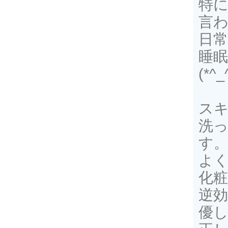
特
言
日
睡
(*^_
ス
洗
す
よく
化
逆
優し