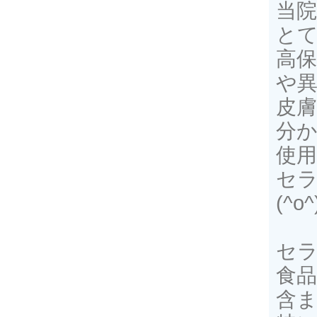
当
とて
高
や
皮
分
使用
セラ
(^o
セ
食
含