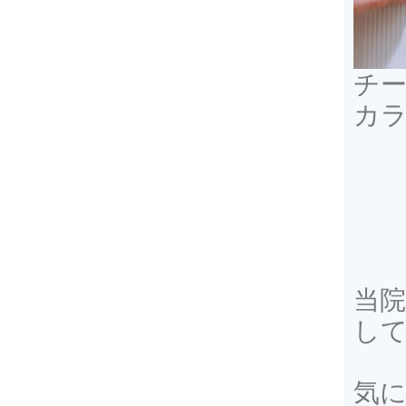
チ
カ
当
し
気