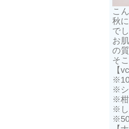
こん
秋
で
お
の
そこ
【v
※1
※シ
※
※
※5
【