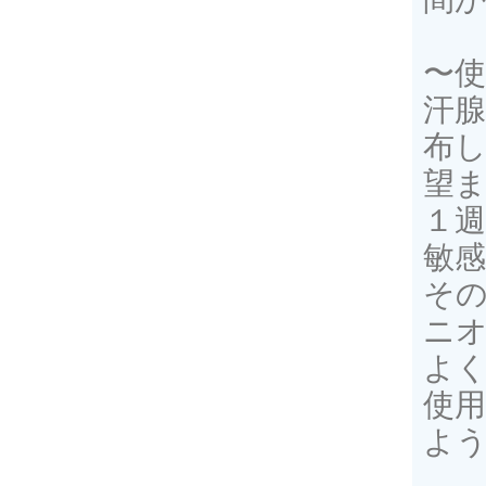
〜使
汗
布
望
１週
敏
そ
ニ
よ
使
よ