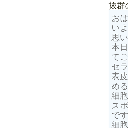
抜群
おは
い
思
本
てご
セ
表
め
細
ス
で
細