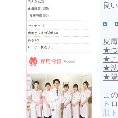
巻き爪
(13)
良
皮膚腫瘍
(155)
皮膚腫瘍
(86)
セミナー
(1)
食物と皮膚の関係
(3)
皮
あざ
(2)
レーザー脱毛
(10)
★
★
★
★
採用情報
こ
ト
肌