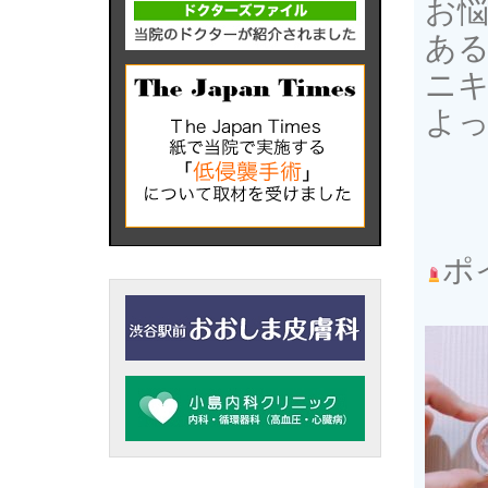
お
あ
ニ
よ
ポ