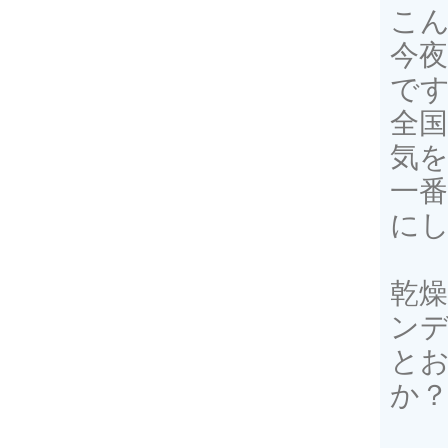
こん
今
です(
全
気
一
にし
乾
ン
と
か