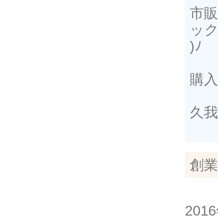
市
ック
)ﾉ
購入
久
創業
201