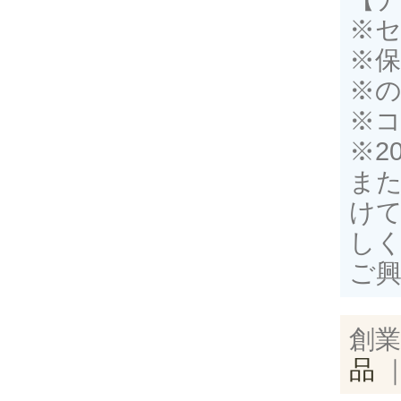
※
※
※
※
※2
ま
け
し
ご
創業
品